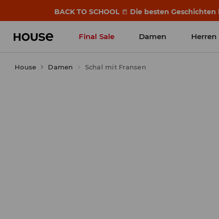
BACK TO SCHOOL
📒
Die besten Geschichten b
Final Sale
Damen
Herren
House
Damen
Schal mit Fransen