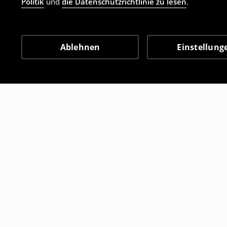
Politik
und
die Datenschutzrichtlinie zu lesen
.
Ablehnen
Einstellung
Andere Kunden entschie