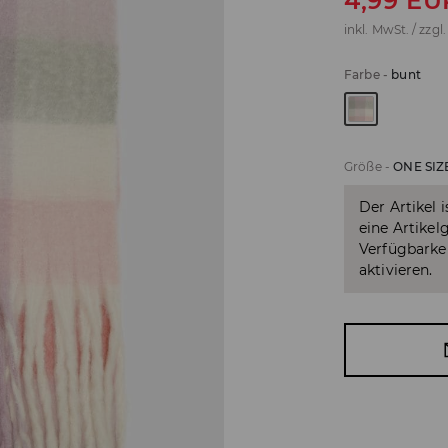
4,99
EU
inkl. MwSt. / zzgl
Farbe
-
bunt
Größe
-
ONE SIZ
Der Artikel 
eine Artikel
Verfügbarkei
aktivieren.