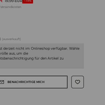
R
-75%
19,99
EUR
.
Versandkosten
E
(ausverkauft)
ist derzeit nicht im Onlineshop verfügbar. Wähle
größe aus, um die
tsbenachrichtigung für den Artikel zu
BENACHRICHTIGE MICH