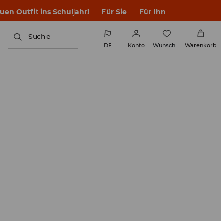
en Outfit ins Schuljahr!
Für Sie
Für Ihn
Suche
DE
Konto
Wunschliste
Warenkorb