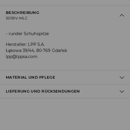
BESCHREIBUNG
501BV-MLC
runder Schuhspitze
Hersteller
:
LPP S.A.
Łąkowa 39/44, 80-769 Gdańsk
lpp@lppsa.com
MATERIAL UND PFLEGE
LIEFERUNG UND RÜCKSENDUNGEN
Material I
:
80% POLYESTER, 20% POLYURETHAN
Material II
:
100% POLYESTER
Material III
:
100% EVA
Versandbestimmungen
NICHT WASCHEN
Lieferung an Hermes PaketShop:
BLEICHEN NICHT ERLAUBT
3,99 EUR*