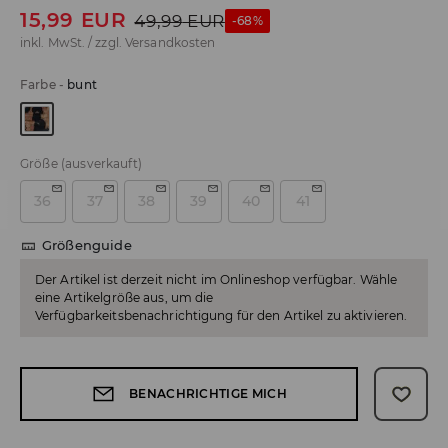
15,99
EUR
49,99
EUR
-68%
inkl. MwSt. / zzgl.
Versandkosten
Farbe
-
bunt
Größe
(ausverkauft)
36
37
38
39
40
41
Größenguide
Der Artikel ist derzeit nicht im Onlineshop verfügbar. Wähle
eine Artikelgröße aus, um die
Verfügbarkeitsbenachrichtigung für den Artikel zu aktivieren.
BENACHRICHTIGE MICH