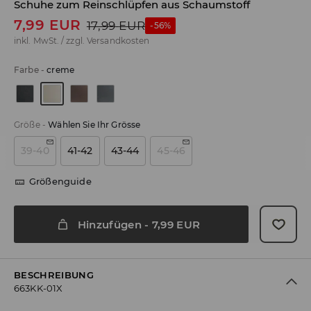
Schuhe zum Reinschlüpfen aus Schaumstoff
7,99
EUR
17,99
EUR
-56%
inkl. MwSt. / zzgl.
Versandkosten
Farbe
-
creme
Größe
-
Wählen Sie Ihr Grösse
39-40
41-42
43-44
45-46
Größenguide
Hinzufügen
-
7,99
EUR
BESCHREIBUNG
663KK-01X