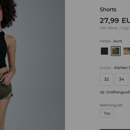
Shorts
27,99
E
inkl. MwSt. / zzgl
Farbe
-
bunt
Größe
-
Wählen S
32
34
Größenguid
Matching set
Top