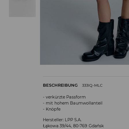
BESCHREIBUNG
333IQ-MLC
verkürzte Passform
mit hohem Baumwollanteil
Knöpfe
Hersteller
:
LPP S.A.
Łąkowa 39/44, 80-769 Gdańsk