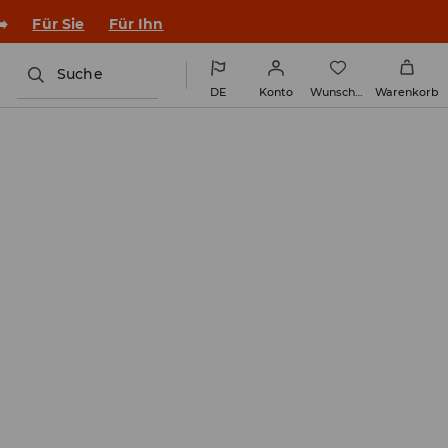
➡️
Für Sie
Für Ihn
Suche
DE
Konto
Wunschliste
Warenkorb