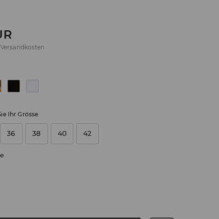
UR
.
Versandkosten
ie Ihr Grösse
36
38
40
42
e