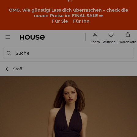
OMG, wie günstig! Lass dich überraschen – check die
neuen Preise im FINAL SALE ➡️
Für Sie
Für Ihn
Wunschliste
Konto
Warenkorb
Suche
Stoff