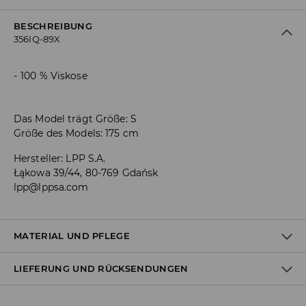
BESCHREIBUNG
356IQ-89X
100 % Viskose
Das Model trägt Größe: S
Größe des Models: 175 cm
Hersteller
:
LPP S.A.
Łąkowa 39/44, 80-769 Gdańsk
lpp@lppsa.com
MATERIAL UND PFLEGE
LIEFERUNG UND RÜCKSENDUNGEN
ERSTER STOFF
:
100% VISKOSE
SEPARAT ODER MIT ÄHNLICHEN FARBEN WASCHEN
Versandbestimmungen