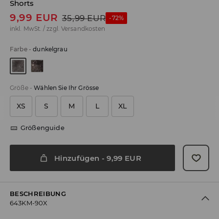
Shorts
9,99
EUR
35,99
EUR
-72%
inkl. MwSt. / zzgl.
Versandkosten
Farbe
-
dunkelgrau
Größe
-
Wählen Sie Ihr Grösse
XS
S
M
L
XL
Größenguide
Hinzufügen
-
9,99
EUR
BESCHREIBUNG
643KM-90X