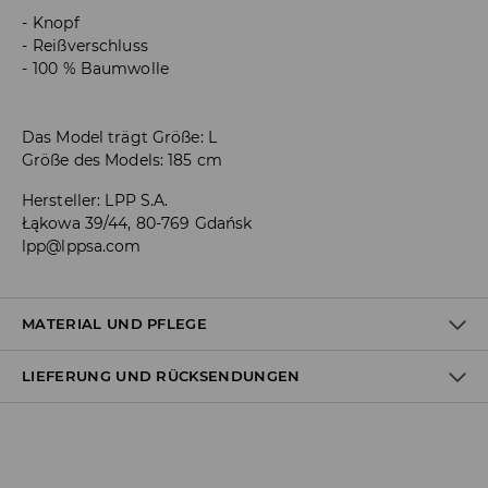
Knopf
Reißverschluss
100 % Baumwolle
Das Model trägt Größe: L
Größe des Models: 185 cm
Hersteller
:
LPP S.A.
Łąkowa 39/44, 80-769 Gdańsk
lpp@lppsa.com
MATERIAL UND PFLEGE
LIEFERUNG UND RÜCKSENDUNGEN
ERSTER STOFF
:
100% BAUMWOLLE
Versandbestimmungen
Lieferung an Hermes PaketShop: