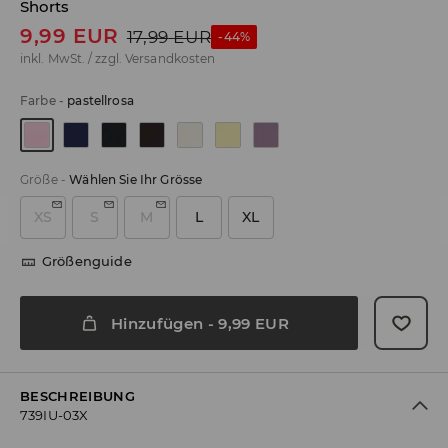
Shorts
9,99
EUR
17,99
EUR
-44%
inkl. MwSt. / zzgl.
Versandkosten
Farbe
-
pastellrosa
Größe
-
Wählen Sie Ihr Grösse
XS
S
M
L
XL
Größenguide
Hinzufügen
-
9,99
EUR
BESCHREIBUNG
739IU-03X