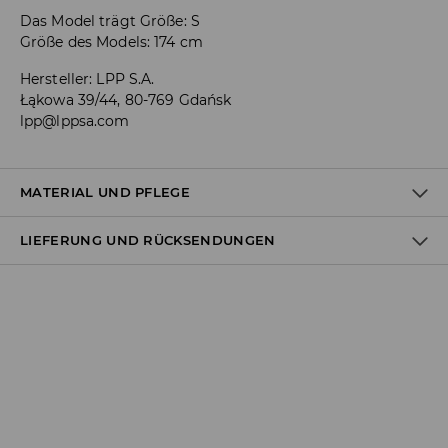
Das Model trägt Größe: S
Größe des Models: 174 cm
Hersteller
:
LPP S.A.
Łąkowa 39/44, 80-769 Gdańsk
lpp@lppsa.com
MATERIAL UND PFLEGE
LIEFERUNG UND RÜCKSENDUNGEN
ERSTER STOFF
:
83% POLYESTER, 17% ELASTHAN
MIT ÄHNLICHEN FARBEN WASCHEN
Versandbestimmungen
BLEICHEN NICHT ERLAUBT
Lieferung an Hermes PaketShop:
NICHT BÜGELN
3,99 EUR*
Lieferung per Hermes Kurier:
NICHT CHEMISCH REINIGEN
4,49 EUR*
MASCHINENWÄSCHE BIS MAX. 30° C
Lieferung per DHL ParcelShop:
4,49 EUR*