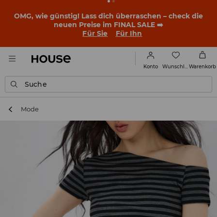
BACK TO SCHOOL
📒
Die besten Geschichten beginnen
noch vor dem ersten Klingeln. Starte mit einem neuen
Outfit ins Schuljahr!
Für Sie
Für Ihn
Wunschliste
Konto
Warenkorb
Suche
Mode