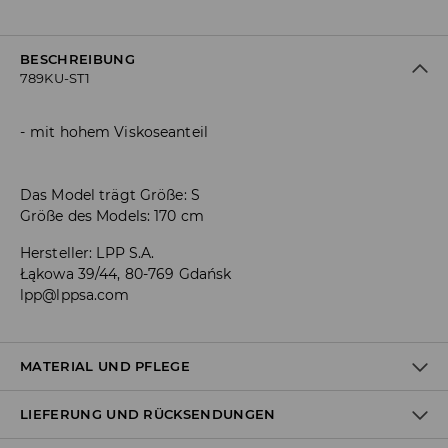
BESCHREIBUNG
789KU-ST1
mit hohem Viskoseanteil
Das Model trägt Größe: S
Größe des Models: 170 cm
Hersteller
:
LPP S.A.
Łąkowa 39/44, 80-769 Gdańsk
lpp@lppsa.com
MATERIAL UND PFLEGE
LIEFERUNG UND RÜCKSENDUNGEN
ERSTER STOFF
:
95% VISKOSE, 5% ELASTHAN