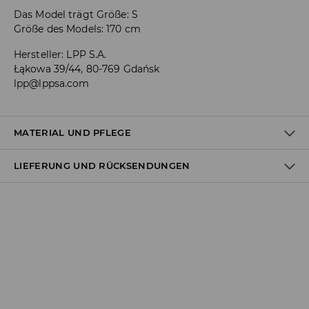
Das Model trägt Größe: S
Größe des Models: 170 cm
Hersteller
:
LPP S.A.
Łąkowa 39/44, 80-769 Gdańsk
lpp@lppsa.com
MATERIAL UND PFLEGE
LIEFERUNG UND RÜCKSENDUNGEN
ERSTER STOFF
:
95% BAUMWOLLE, 5% ELASTHAN
LINIE UMFORMEN UND TROCKNEN
Versandbestimmungen
BLEICHEN NICHT ERLAUBT
Lieferung an Hermes PaketShop:
3,99 EUR*
Lieferung per Hermes Kurier:
4,49 EUR*
Lieferung per DHL ParcelShop:
4,49 EUR*