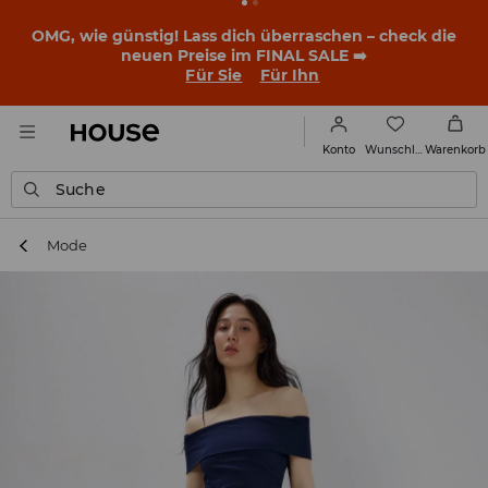
OMG, wie günstig! Lass dich überraschen – check die
neuen Preise im FINAL SALE ➡️
Für Sie
Für Ihn
Wunschliste
Konto
Warenkorb
Suche
Mode