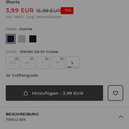
Shorts
3,99
EUR
15,99
EUR
-75%
inkl. MwSt. / zzgl.
Versandkosten
Farbe
-
marine
Größe
-
Wählen Sie Ihr Grösse
XXS
XS
S
M
L
Größenguide
Hinzufügen
-
3,99
EUR
BESCHREIBUNG
791KU-59X