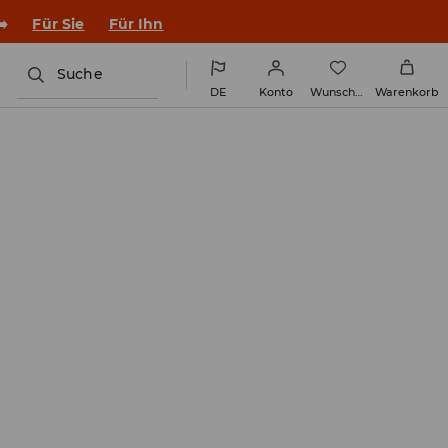
➡️
Für Sie
Für Ihn
Suche
DE
Konto
Wunschliste
Warenkorb