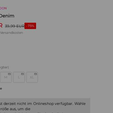
SOON
 Denim
R
-75%
39,99
EUR
.
Versandkosten
ügbar)
M
L
XL
e
ist derzeit nicht im Onlineshop verfügbar. Wähle
größe aus, um die