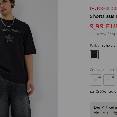
SALE
COMING 
Shorts aus
9,99
EU
inkl. MwSt. / zzgl
Farbe
-
schwarz
Größe
(bald verf
XS
S
Größenguid
Der Artikel 
eine Artikel