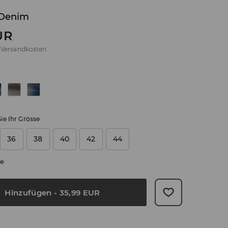
 Denim
UR
.
Versandkosten
ie Ihr Grösse
36
38
40
42
44
e
Hinzufügen
-
35,99
EUR