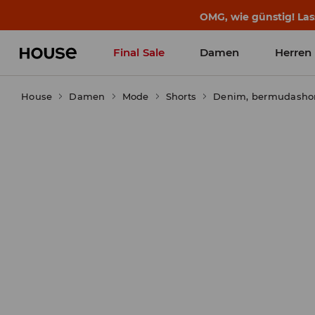
BACK TO SCHOOL
📒
Die besten Geschichten b
Final Sale
Damen
Herren
House
Damen
Mode
Shorts
Denim, bermudashor