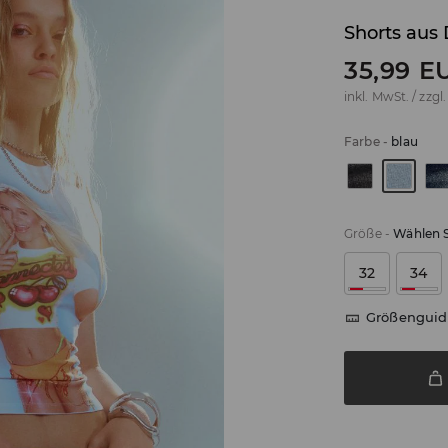
Shorts aus
35,99
E
inkl. MwSt. / zzgl
Farbe
-
blau
Größe
-
Wählen S
32
34
Größenguid