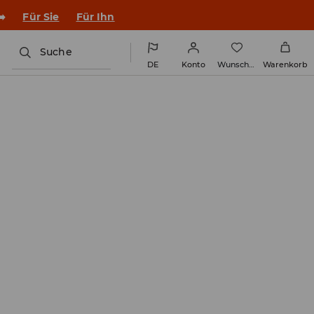
en Outfit ins Schuljahr!
Für Sie
Für Ihn
Suche
DE
Konto
Wunschliste
Warenkorb