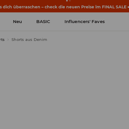
eginnen noch vor dem ersten Klingeln. Starte mit einem neu
Neu
BASIC
Influencers' Faves
ts
Shorts aus Denim