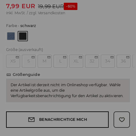
7,99
EUR
19,99
EUR
-60%
inkl. MwSt. / zzgl.
Versandkosten
Farbe
-
schwarz
Größe
(ausverkauft)
XS
S
M
L
XL
32
34
36
Größenguide
Der Artikel ist derzeit nicht im Onlineshop verfügbar. Wähle
eine Artikelgröße aus, um die
Verfügbarkeitsbenachrichtigung für den Artikel zu aktivieren.
BENACHRICHTIGE MICH