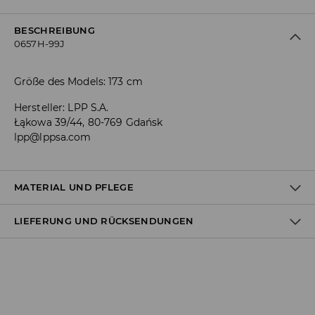
BESCHREIBUNG
0657H-99J
Größe des Models: 173 cm
Hersteller
:
LPP S.A.
Łąkowa 39/44, 80-769 Gdańsk
lpp@lppsa.com
MATERIAL UND PFLEGE
LIEFERUNG UND RÜCKSENDUNGEN
Material I
:
100% BAUMWOLLE
MASCHINENWÄSCHE BIS MAX. 30° C
Versandbestimmungen
BLEICHEN NICHT ERLAUBT
Lieferung an Hermes PaketShop:
NICHT IM TROMMELTROCKNER TROCKNEN
3,99 EUR*