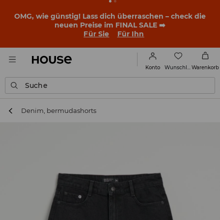
OMG, wie günstig! Lass dich überraschen – check die
neuen Preise im FINAL SALE ➡️
Für Sie
Für Ihn
Wunschliste
Konto
Warenkorb
Suche
Denim, bermudashorts