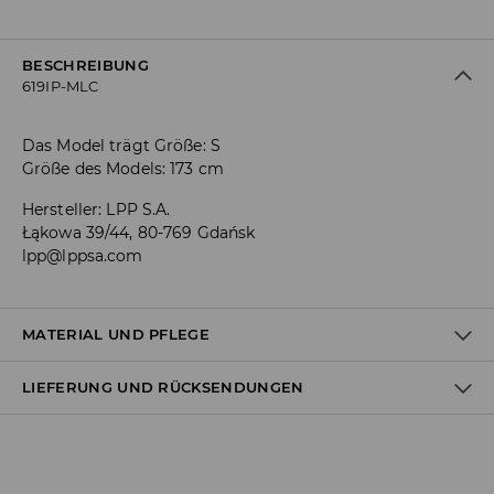
BESCHREIBUNG
619IP-MLC
Das Model trägt Größe: S
Größe des Models: 173 cm
Hersteller
:
LPP S.A.
Łąkowa 39/44, 80-769 Gdańsk
lpp@lppsa.com
MATERIAL UND PFLEGE
LIEFERUNG UND RÜCKSENDUNGEN
ERSTER STOFF
:
100% BAUMWOLLE
MASCHINENWÄSCHE BIS MAX. 40° C - NORMALER
Versandbestimmungen
WASCHGANG
BÜGELN MIT EINER TEMPERATUR BIS MAX. 150° C