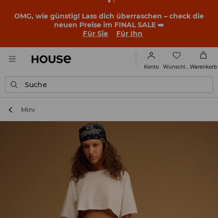
OMG, wie günstig! Lass dich überraschen – check die
neuen Preise im FINAL SALE ➡️
Für Sie
Für Ihn
Wunschliste
Konto
Warenkorb
Suche
Mini