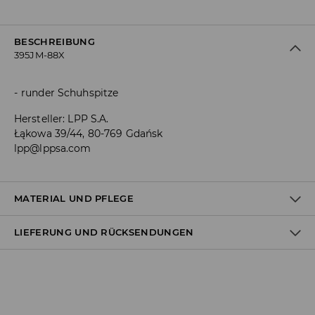
BESCHREIBUNG
395JM-88X
runder Schuhspitze
Hersteller
:
LPP S.A.
Łąkowa 39/44, 80-769 Gdańsk
lpp@lppsa.com
MATERIAL UND PFLEGE
LIEFERUNG UND RÜCKSENDUNGEN
OBERMATERIAL
:
100% LEDER
EINLAGE
:
50% LEDER, 50% POLYURETHAN
FUTTER
:
100% NATURKAUTSCHUK
Versandbestimmungen
Lieferung an Hermes PaketShop: