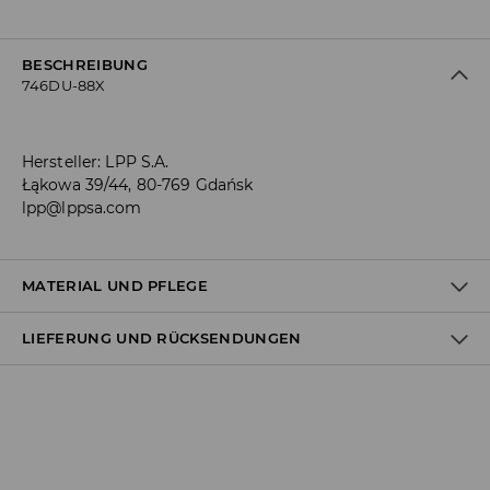
BESCHREIBUNG
746DU-88X
Hersteller
:
LPP S.A.
Łąkowa 39/44, 80-769 Gdańsk
lpp@lppsa.com
MATERIAL UND PFLEGE
LIEFERUNG UND RÜCKSENDUNGEN
Material I
:
85% POLYESTER, 15% POLYURETHAN
Material II
:
70% POLYESTER, 30% POLYURETHAN
Material III
:
100% TPR
Versandbestimmungen
NICHT WASCHEN
Lieferung an Hermes PaketShop:
BLEICHEN NICHT ERLAUBT
3,99 EUR*