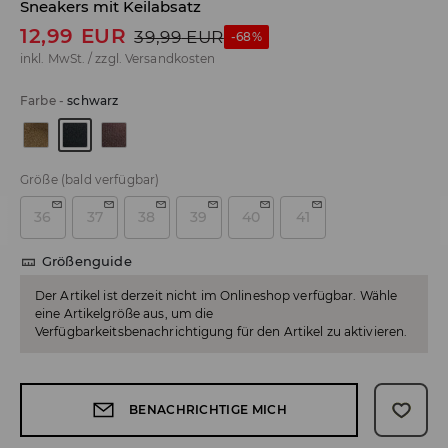
Sneakers mit Keilabsatz
12,99
EUR
39,99
EUR
-68%
inkl. MwSt. / zzgl.
Versandkosten
Farbe
-
schwarz
Größe
(bald verfügbar)
36
37
38
39
40
41
Größenguide
Der Artikel ist derzeit nicht im Onlineshop verfügbar. Wähle
eine Artikelgröße aus, um die
Verfügbarkeitsbenachrichtigung für den Artikel zu aktivieren.
BENACHRICHTIGE MICH