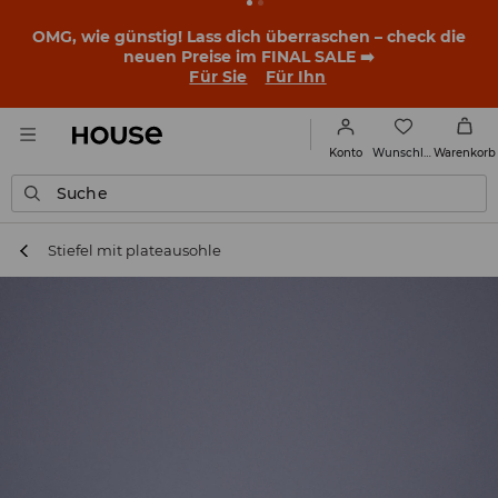
BACK TO SCHOOL
📒
Die besten Geschichten beginnen
noch vor dem ersten Klingeln. Starte mit einem neuen
Outfit ins Schuljahr!
Für Sie
Für Ihn
Wunschliste
Konto
Warenkorb
Suche
Stiefel mit plateausohle