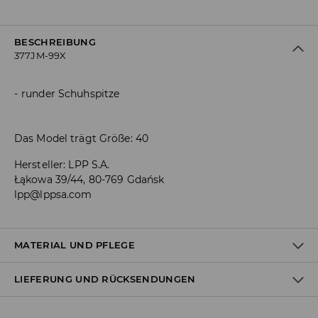
BESCHREIBUNG
377JM-99X
runder Schuhspitze
Das Model trägt Größe: 40
Hersteller
:
LPP S.A.
Łąkowa 39/44, 80-769 Gdańsk
lpp@lppsa.com
MATERIAL UND PFLEGE
LIEFERUNG UND RÜCKSENDUNGEN
OBERMATERIAL
:
50% BAUMWOLLE, 50% POLYURETHAN
EINLAGE
:
100% POLYURETHAN
FUTTER
:
100% TPR
Versandbestimmungen