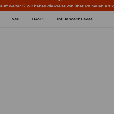
ginnen noch vor dem ersten Klingeln. Starte mit einem neu
Neu
BASIC
Influencers' Faves