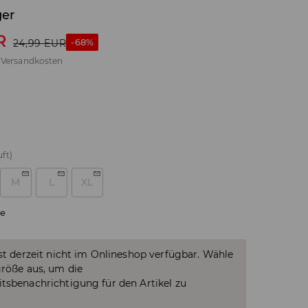
ger
R
-68%
24,99
EUR
.
Versandkosten
ft)
M
L
XL
e
ist derzeit nicht im Onlineshop verfügbar. Wähle
größe aus, um die
tsbenachrichtigung für den Artikel zu