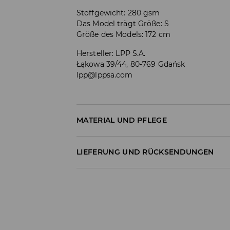
Stoffgewicht: 280 gsm
Das Model trägt Größe: S
Größe des Models: 172 cm
Hersteller
:
LPP S.A.
Łąkowa 39/44, 80-769 Gdańsk
lpp@lppsa.com
MATERIAL UND PFLEGE
Material I
:
60% BAUMWOLLE, 40% POLYESTER
LIEFERUNG UND RÜCKSENDUNGEN
MASCHINENWÄSCHE BIS MAX. 30° C
Versandbestimmungen
BLEICHEN NICHT ERLAUBT
Lieferung an Hermes PaketShop:
NICHT IM TROMMELTROCKNER TROCKN
3,99 EUR*
Lieferung per Hermes Kurier:
BÜGELN MIT EINER TEMPERATUR BIS MAX.