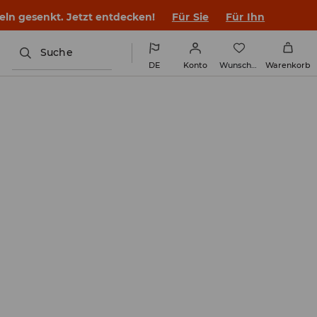
en Outfit ins Schuljahr!
Für Sie
Für Ihn
Suche
DE
Konto
Wunschliste
Warenkorb