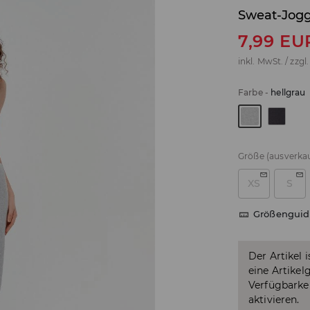
Sweat-Jog
7,99
EU
inkl. MwSt. / zzgl
Farbe
-
hellgrau
Größe
(ausverkau
XS
S
Größenguid
Der Artikel 
eine Artikel
Verfügbarkei
aktivieren.