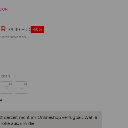
SOON
UR
-50%
39,99
EUR
.
Versandkosten
ügbar)
M
L
e
ist derzeit nicht im Onlineshop verfügbar. Wähle
größe aus, um die