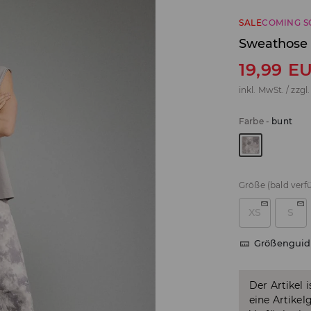
SALE
COMING 
Sweathose
19,99
E
inkl. MwSt. / zzgl
Farbe
-
bunt
Größe
(bald verf
XS
S
Größenguid
Der Artikel 
eine Artikel