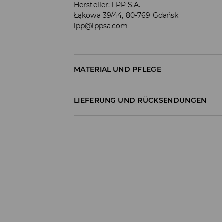
Hersteller
:
LPP S.A.
Łąkowa 39/44, 80-769 Gdańsk
lpp@lppsa.com
MATERIAL UND PFLEGE
60% BAUMWOLLE, 40% POLYESTER
LIEFERUNG UND RÜCKSENDUNGEN
Versandbestimmungen
Lieferung an Hermes PaketShop:
3,99 EUR*
Lieferung per Hermes Kurier:
4,49 EUR*
Lieferung per DHL ParcelShop:
4,49 EUR*
Lieferung per DHL Kurier:
4,99 EUR*