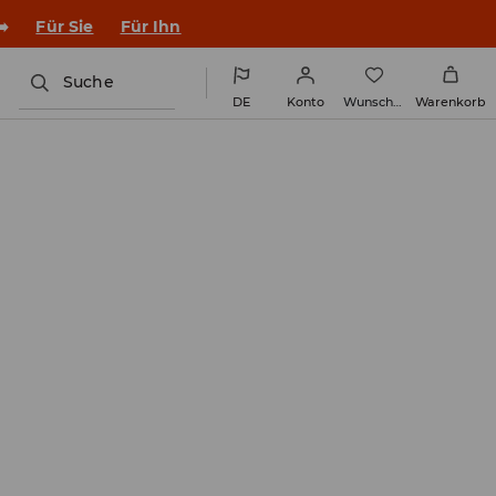
➡️
Für Sie
Für Ihn
Suche
DE
Konto
Wunschliste
Warenkorb