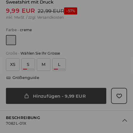
Sweatshirt mit Druck
9,99
EUR
22,99
EUR
-57%
inkl. MwSt. / zzgl.
Versandkosten
Farbe
-
creme
Größe
-
Wählen Sie Ihr Grösse
XS
S
M
L
Größenguide
Hinzufügen
-
9,99
EUR
BESCHREIBUNG
708JL-01X