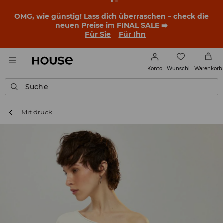
BACK TO SCHOOL
📒
Die besten Geschichten beginnen
noch vor dem ersten Klingeln. Starte mit einem neuen
Outfit ins Schuljahr!
Für Sie
Für Ihn
Wunschliste
Konto
Warenkorb
Suche
Mit druck