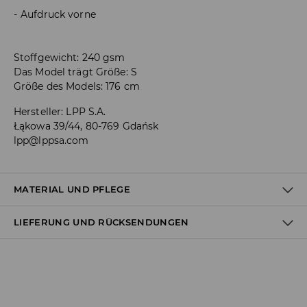
Aufdruck vorne
Stoffgewicht: 240 gsm
Das Model trägt Größe: S
Größe des Models: 176 cm
Hersteller
:
LPP S.A.
Łąkowa 39/44, 80-769 Gdańsk
lpp@lppsa.com
MATERIAL UND PFLEGE
LIEFERUNG UND RÜCKSENDUNGEN
ERSTER STOFF
:
60% BAUMWOLLE, 40% POLYESTER
Versandbestimmungen
Lieferung an Hermes PaketShop:
3,99 EUR*