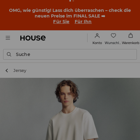
BACK TO SCHOOL
📒
Die besten Geschichten beginnen
noch vor dem ersten Klingeln. Starte mit einem neuen
Outfit ins Schuljahr!
Für Sie
Für Ihn
Wunschliste
Konto
Warenkorb
Suche
Jersey