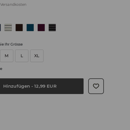
.
Versandkosten
ie Ihr Grösse
M
L
XL
e
Hinzufügen
-
12,99
EUR