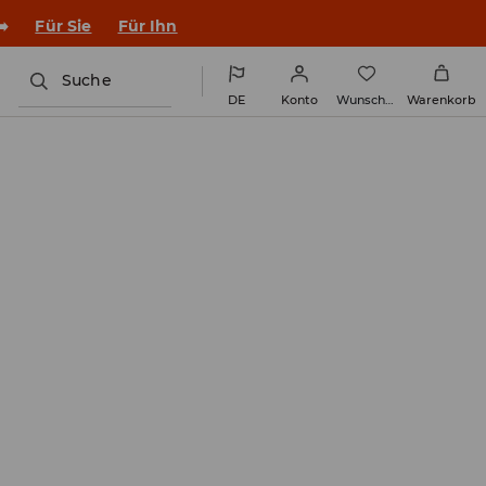
➡️
Für Sie
Für Ihn
Suche
DE
Konto
Wunschliste
Warenkorb