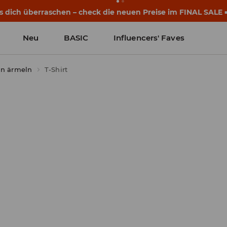
s dich überraschen – check die neuen Preise im FINAL SALE 
Neu
BASIC
Influencers' Faves
en ärmeln
T-Shirt