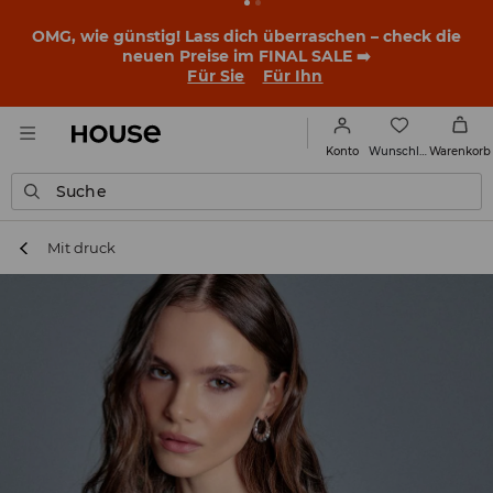
BACK TO SCHOOL
📒
Die besten Geschichten beginnen
noch vor dem ersten Klingeln. Starte mit einem neuen
Outfit ins Schuljahr!
Für Sie
Für Ihn
Wunschliste
Konto
Warenkorb
Suche
Mit druck