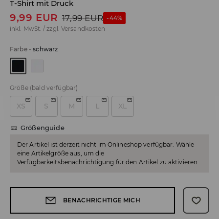
T-Shirt mit Druck
9,99
EUR
17,99
EUR
-44%
inkl. MwSt. / zzgl.
Versandkosten
Farbe
-
schwarz
Größe
(bald verfügbar)
XS
S
M
L
XL
Größenguide
Der Artikel ist derzeit nicht im Onlineshop verfügbar. Wähle
eine Artikelgröße aus, um die
Verfügbarkeitsbenachrichtigung für den Artikel zu aktivieren.
BENACHRICHTIGE MICH