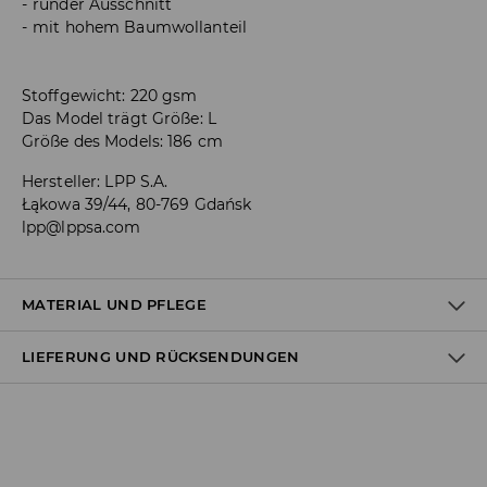
runder Ausschnitt
mit hohem Baumwollanteil
Stoffgewicht: 220 gsm
Das Model trägt Größe: L
Größe des Models: 186 cm
Hersteller
:
LPP S.A.
Łąkowa 39/44, 80-769 Gdańsk
lpp@lppsa.com
MATERIAL UND PFLEGE
LIEFERUNG UND RÜCKSENDUNGEN
100% BAUMWOLLE
Versandbestimmungen
Lieferung an Hermes PaketShop: