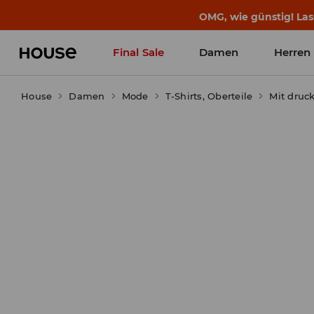
BACK TO SCHOOL
📒
Die besten Geschichten b
Final Sale
Damen
Herren
House
Damen
Mode
T-Shirts, Oberteile
Mit druc