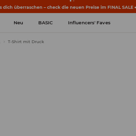
eginnen noch vor dem ersten Klingeln. Starte mit einem neu
Neu
BASIC
Influencers' Faves
k
T-Shirt mit Druck