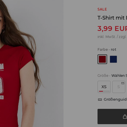
SALE
T-Shirt mit
3,99
EU
inkl. MwSt. / zzgl
Farbe
-
rot
Größe
-
Wählen S
XS
S
Größenguid