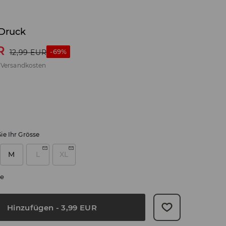
 Druck
R
-69%
12,99
EUR
.
Versandkosten
ie Ihr Grösse
M
L
XL
e
Hinzufügen
-
3,99
EUR