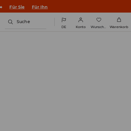
en Outfit ins Schuljahr!
Für Sie
Für Ihn
Suche
DE
Konto
Wunschliste
Warenkorb