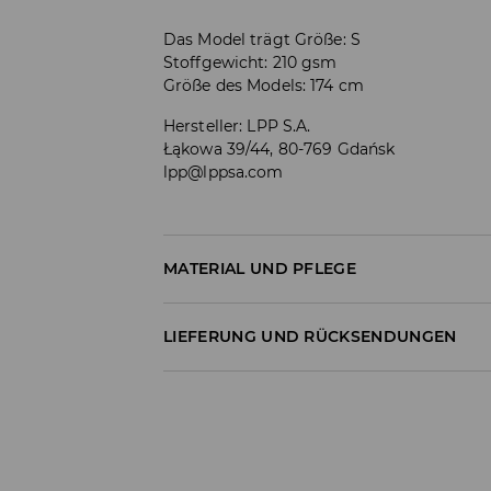
Das Model trägt Größe: S
Stoffgewicht: 210 gsm
Größe des Models: 174 cm
Hersteller
:
LPP S.A.
Łąkowa 39/44, 80-769 Gdańsk
lpp@lppsa.com
MATERIAL UND PFLEGE
ERSTER STOFF
:
95% BAUMWOLLE, 5% ELASTHA
LIEFERUNG UND RÜCKSENDUNGEN
BLEICHEN NICHT ERLAUBT
Versandbestimmungen
AUFDRUCK UND APPLIKATIONEN NICHT BÜG
Lieferung an Hermes PaketShop:
MASCHINENWÄSCHE BIS MAX. 30° C - S
3,99 EUR*
NICHT CHEMISCH REINIGEN
Lieferung per Hermes Kurier: