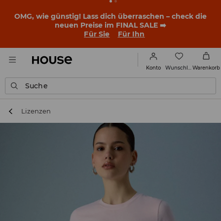
BACK TO SCHOOL
📒
Die besten Geschichten beginnen
noch vor dem ersten Klingeln. Starte mit einem neuen
Outfit ins Schuljahr!
Für Sie
Für Ihn
Wunschliste
Konto
Warenkorb
Suche
Lizenzen