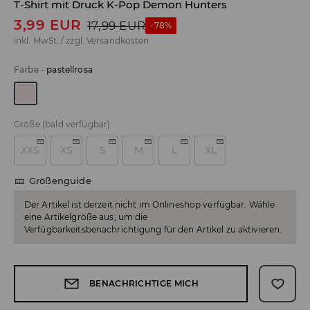
T-Shirt mit Druck K-Pop Demon Hunters
3,99
EUR
17,99
EUR
-78%
inkl. MwSt. / zzgl.
Versandkosten
Farbe
-
pastellrosa
Größe
(bald verfügbar)
XXS
XS
S
M
L
XL
Größenguide
Der Artikel ist derzeit nicht im Onlineshop verfügbar. Wähle
eine Artikelgröße aus, um die
Verfügbarkeitsbenachrichtigung für den Artikel zu aktivieren.
BENACHRICHTIGE MICH