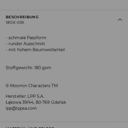
BESCHREIBUNG
181JE-03X
schmale Passform
runder Ausschnitt
mit hohem Baumwollanteil
Stoffgewicht: 180 gsm
© Moomin Characters TM
Hersteller
:
LPP S.A.
Łąkowa 39/44, 80-769 Gdańsk
lpp@lppsa.com