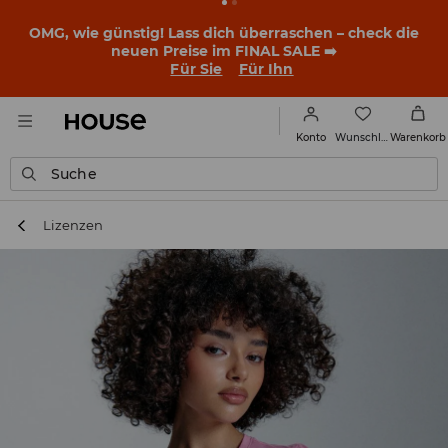
OMG, wie günstig! Lass dich überraschen – check die
neuen Preise im FINAL SALE ➡️
Für Sie
Für Ihn
Wunschliste
Konto
Warenkorb
Suche
Lizenzen