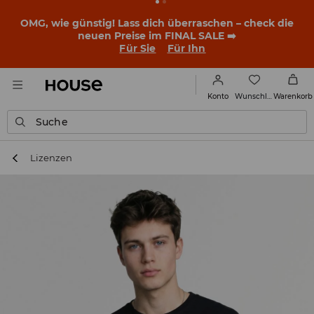
OMG, wie günstig! Lass dich überraschen – check die
neuen Preise im FINAL SALE ➡️
Für Sie
Für Ihn
Wunschliste
Konto
Warenkorb
Suche
Lizenzen