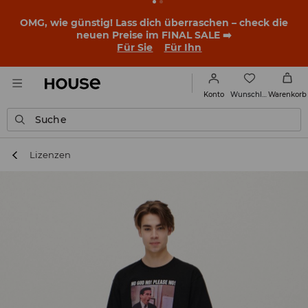
OMG, wie günstig! Lass dich überraschen – check die
neuen Preise im FINAL SALE ➡️
Für Sie
Für Ihn
Wunschliste
Konto
Warenkorb
Suche
Lizenzen