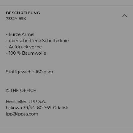
BESCHREIBUNG
7332Y-99X
kurze Ärmel
überschnittene Schulterlinie
Aufdruck vorne
100 % Baumwolle
Stoffgewicht: 160 gsm
© THE OFFICE
Hersteller
:
LPP S.A.
Łąkowa 39/44, 80-769 Gdańsk
lpp@lppsa.com