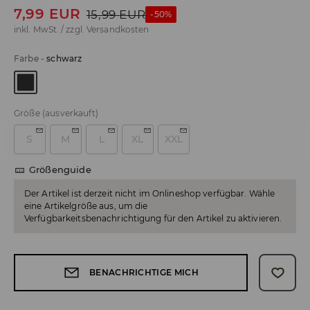
7,99
EUR
15,99
EUR
-50%
inkl. MwSt. / zzgl.
Versandkosten
Farbe
-
schwarz
Größe
(ausverkauft)
S
M
L
XL
XXL
Größenguide
Der Artikel ist derzeit nicht im Onlineshop verfügbar. Wähle
eine Artikelgröße aus, um die
Verfügbarkeitsbenachrichtigung für den Artikel zu aktivieren.
BENACHRICHTIGE MICH