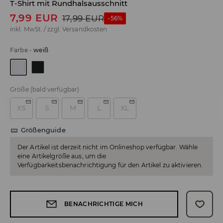
T-Shirt mit Rundhalsausschnitt
7,99
EUR
17,99
EUR
-56%
inkl. MwSt. / zzgl.
Versandkosten
Farbe
-
weiß
Größe
(bald verfügbar)
XS
S
M
L
XL
Größenguide
Der Artikel ist derzeit nicht im Onlineshop verfügbar. Wähle
eine Artikelgröße aus, um die
Verfügbarkeitsbenachrichtigung für den Artikel zu aktivieren.
BENACHRICHTIGE MICH