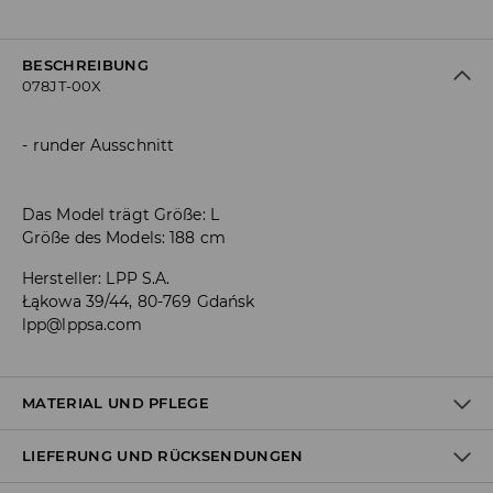
BESCHREIBUNG
078JT-00X
runder Ausschnitt
Das Model trägt Größe: L
Größe des Models: 188 cm
Hersteller
:
LPP S.A.
Łąkowa 39/44, 80-769 Gdańsk
lpp@lppsa.com
MATERIAL UND PFLEGE
LIEFERUNG UND RÜCKSENDUNGEN
ERSTER STOFF
:
53% BAUMWOLLE, 30% POLYESTER, 17%
ELASTOMULTIESTER