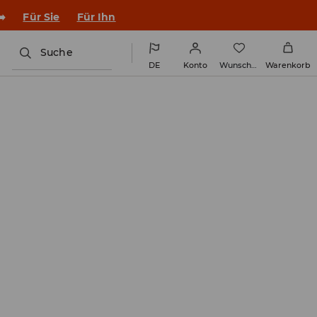
en Outfit ins Schuljahr!
Für Sie
Für Ihn
Suche
DE
Konto
Wunschliste
Warenkorb