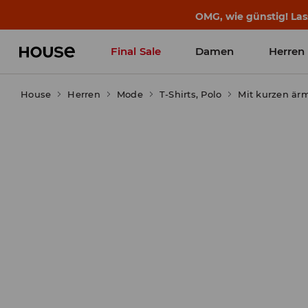
BACK TO SCHOOL
📒
Die besten Geschichten b
Final Sale
Damen
Herren
House
Herren
Mode
T-Shirts, Polo
Mit kurzen är