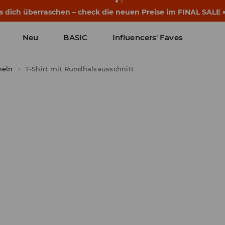
eginnen noch vor dem ersten Klingeln. Starte mit einem neu
Neu
BASIC
Influencers' Faves
meln
T-Shirt mit Rundhalsausschnitt