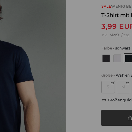
SALE
WENIG BE
T-Shirt mit
3,99
EU
inkl. MwSt. / zzgl
Farbe
-
schwarz
Größe
-
Wählen S
S
M
Größenguid