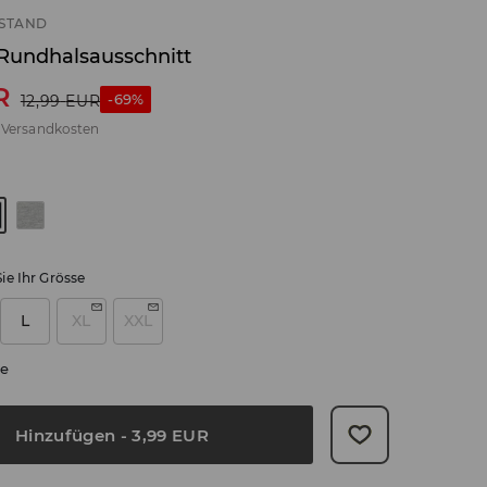
STAND
 Rundhalsausschnitt
R
-69%
12,99
EUR
.
Versandkosten
ie Ihr Grösse
L
XL
XXL
e
Hinzufügen
-
3,99
EUR