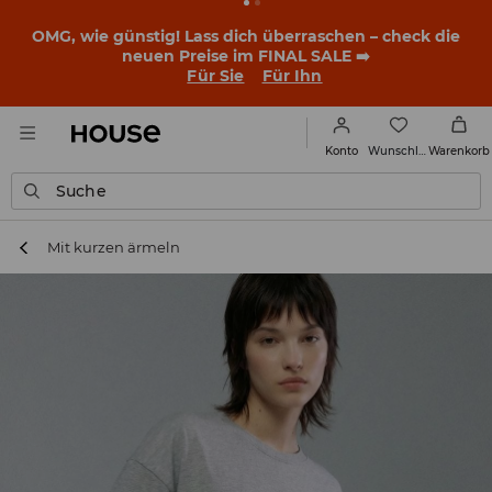
OMG, wie günstig! Lass dich überraschen – check die
neuen Preise im FINAL SALE ➡️
Für Sie
Für Ihn
Wunschliste
Konto
Warenkorb
Suche
Mit kurzen ärmeln