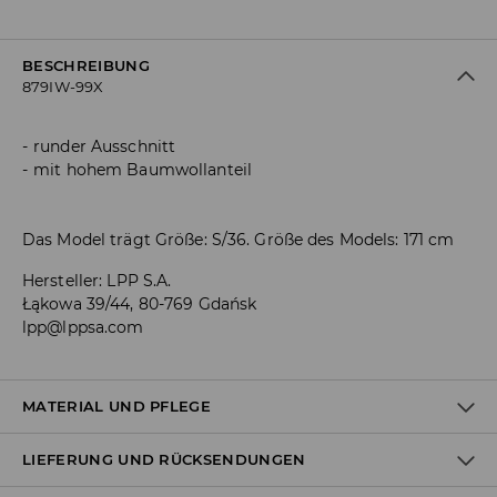
BESCHREIBUNG
879IW-99X
runder Ausschnitt
mit hohem Baumwollanteil
Das Model trägt Größe: S/36. Größe des Models: 171 cm
Hersteller
:
LPP S.A.
Łąkowa 39/44, 80-769 Gdańsk
lpp@lppsa.com
MATERIAL UND PFLEGE
LIEFERUNG UND RÜCKSENDUNGEN
ERSTER STOFF
:
95% BAUMWOLLE, 5% ELASTHAN