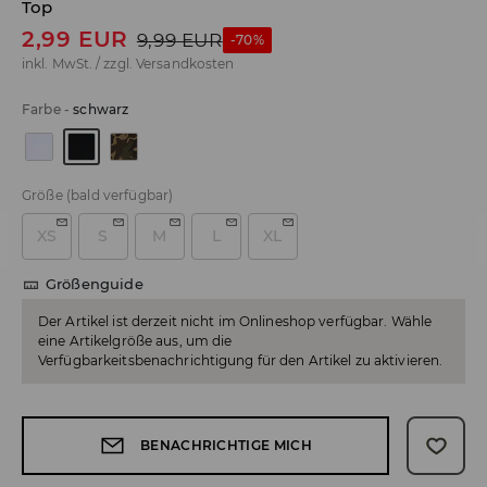
Top
2,99
EUR
9,99
EUR
-70%
inkl. MwSt. / zzgl.
Versandkosten
Farbe
-
schwarz
Größe
(bald verfügbar)
XS
S
M
L
XL
Größenguide
Der Artikel ist derzeit nicht im Onlineshop verfügbar. Wähle
eine Artikelgröße aus, um die
Verfügbarkeitsbenachrichtigung für den Artikel zu aktivieren.
BENACHRICHTIGE MICH