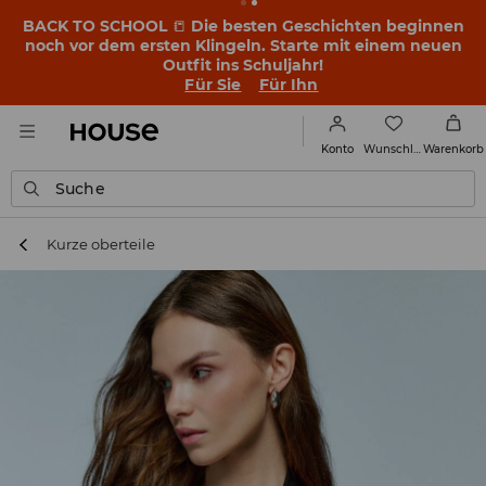
BACK TO SCHOOL
📒
Die besten Geschichten beginnen
noch vor dem ersten Klingeln. Starte mit einem neuen
Outfit ins Schuljahr!
Für Sie
Für Ihn
Wunschliste
Konto
Warenkorb
Suche
Kurze oberteile