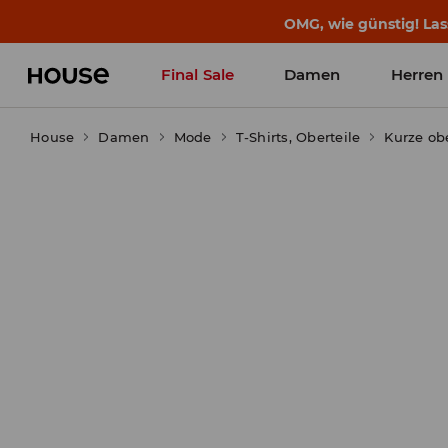
BACK TO SCHOOL
📒
Die besten Geschichten b
Final Sale
Damen
Herren
House
Damen
Mode
T-Shirts, Oberteile
Kurze obe