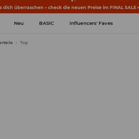
eginnen noch vor dem ersten Klingeln. Starte mit einem neu
Neu
BASIC
Influencers' Faves
rteile
Top