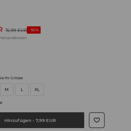
R
-50%
15,99
EUR
.
Versandkosten
ie Ihr Grösse
M
L
XL
e
Hinzufügen
-
7,99
EUR