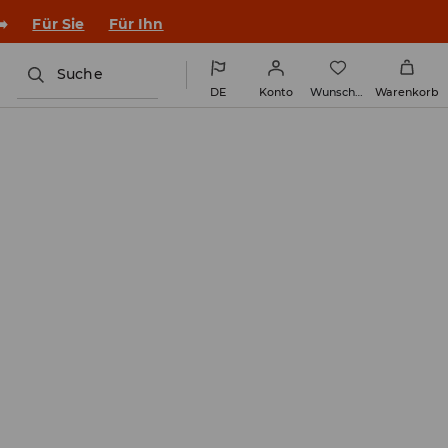
en Outfit ins Schuljahr!
Für Sie
Für Ihn
Suche
DE
Konto
Wunschliste
Warenkorb