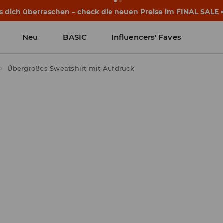
eginnen noch vor dem ersten Klingeln. Starte mit einem neu
Neu
BASIC
Influencers' Faves
Übergroßes Sweatshirt mit Aufdruck