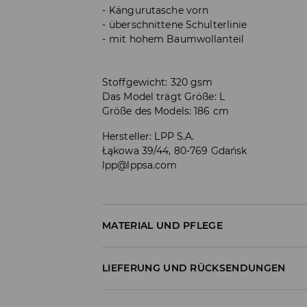
Kängurutasche vorn
überschnittene Schulterlinie
mit hohem Baumwollanteil
Stoffgewicht: 320 gsm
Das Model trägt Größe: L
Größe des Models: 186 cm
Hersteller
:
LPP S.A.
Łąkowa 39/44, 80-769 Gdańsk
lpp@lppsa.com
MATERIAL UND PFLEGE
ERSTER STOFF
:
60% BAUMWOLLE, 40% POLYES
LIEFERUNG UND RÜCKSENDUNGEN
BLEICHEN NICHT ERLAUBT
Versandbestimmungen