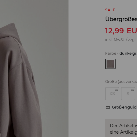
SALE
Übergroßes
12,99
E
inkl. MwSt. / zzgl
Farbe
-
dunkelgr
Größe
(ausverkau
XS
S
Größenguid
Der Artikel 
eine Artikel