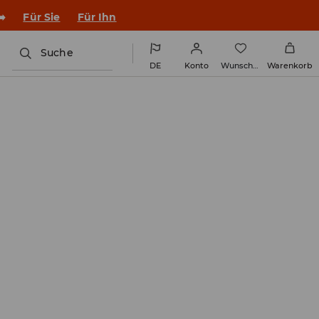
en Outfit ins Schuljahr!
Für Sie
Für Ihn
Suche
DE
Konto
Wunschliste
Warenkorb