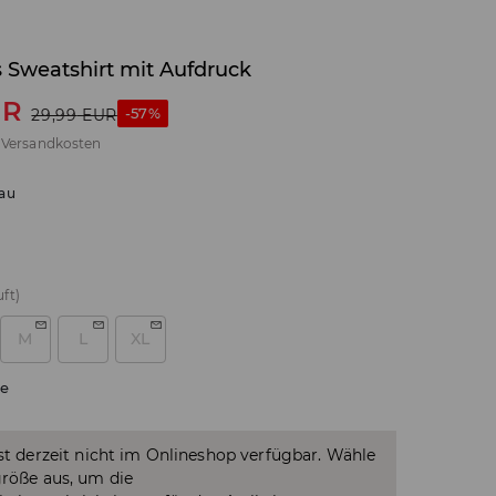
 Sweatshirt mit Aufdruck
UR
-57%
29,99
EUR
.
Versandkosten
au
ft)
M
L
XL
e
ist derzeit nicht im Onlineshop verfügbar. Wähle
größe aus, um die