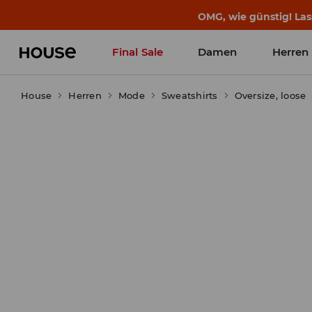
BACK TO SCHOOL
📒
Die besten Geschichten b
Final Sale
Damen
Herren
House
Herren
Mode
Sweatshirts
Oversize, loose