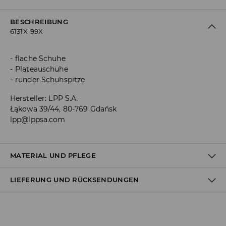
BESCHREIBUNG
6131X-99X
flache Schuhe
Plateauschuhe
runder Schuhspitze
Hersteller
:
LPP S.A.
Łąkowa 39/44, 80-769 Gdańsk
lpp@lppsa.com
MATERIAL UND PFLEGE
LIEFERUNG UND RÜCKSENDUNGEN
Material I
:
90% POLYURETHAN, 10% POLYESTER
Material II
:
100% POLYESTER
Material III
:
100% TPR
Versandbestimmungen
NICHT WASCHEN