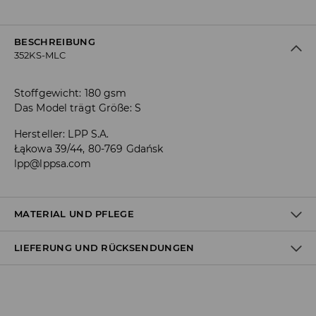
BESCHREIBUNG
352KS-MLC
Stoffgewicht: 180 gsm
Das Model trägt Größe: S
Hersteller
:
LPP S.A.
Łąkowa 39/44, 80-769 Gdańsk
lpp@lppsa.com
MATERIAL UND PFLEGE
LIEFERUNG UND RÜCKSENDUNGEN
Material I
:
100% BAUMWOLLE
MASCHINENWÄSCHE BIS MAX. 30° C
Versandbestimmungen
BLEICHEN NICHT ERLAUBT