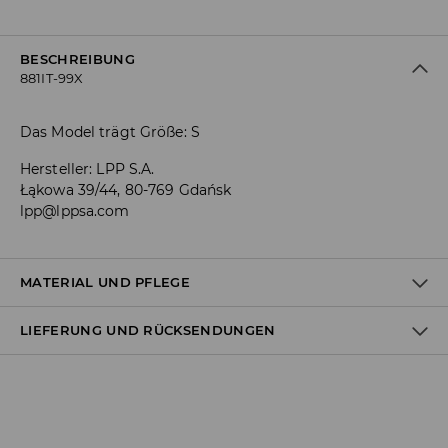
BESCHREIBUNG
881IT-99X
Das Model trägt Größe: S
Hersteller
:
LPP S.A.
Łąkowa 39/44, 80-769 Gdańsk
lpp@lppsa.com
MATERIAL UND PFLEGE
LIEFERUNG UND RÜCKSENDUNGEN
ERSTER ARTIKEL ERSTER STOFF
:
97% POLYESTER, 3% ELASTHAN
Versandbestimmungen
Lieferung an Hermes PaketShop: