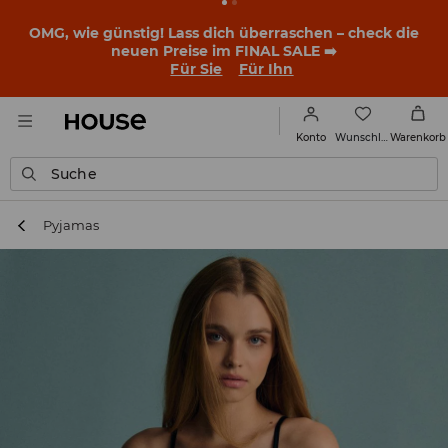
OMG, wie günstig! Lass dich überraschen – check die
neuen Preise im FINAL SALE ➡️
Für Sie
Für Ihn
Wunschliste
Konto
Warenkorb
Suche
Pyjamas