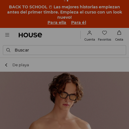
BACK TO SCHOOL
📒
Las mejores historias empiezan
antes del primer timbre. Empieza el curso con un look
nuevo!
Para ella
Para él
Favoritos
Cuenta
Cesta
Buscar
De playa