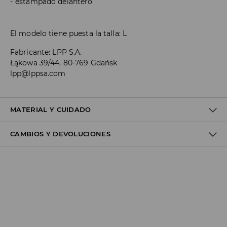
estampado delantero
El modelo tiene puesta la talla: L
Fabricante
:
LPP S.A.
Łąkowa 39/44, 80-769 Gdańsk
lpp@lppsa.com
MATERIAL Y CUIDADO
CAMBIOS Y DEVOLUCIONES
1º TELA
:
100% POLIÉSTER
1º FORRO
:
100% POLIÉSTER
Política de envío
Envío gratuito desde 40 EUR | Devoluciones gratuitas
No podemos enviar pedidos a las Islas Canarias, Ceuta o
Melilla.