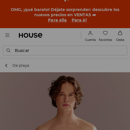
BACK TO SCHOOL
📒
Las mejores historias empiezan
antes del primer timbre. Empieza el curso con un look
nuevo!
Para ella
Para él
Favoritos
Cuenta
Cesta
Buscar
De playa