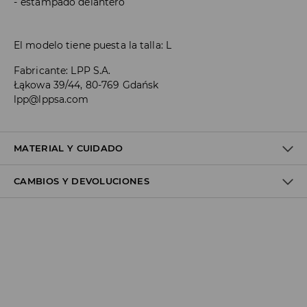
estampado delantero
El modelo tiene puesta la talla: L
Fabricante
:
LPP S.A.
Łąkowa 39/44, 80-769 Gdańsk
lpp@lppsa.com
MATERIAL Y CUIDADO
CAMBIOS Y DEVOLUCIONES
1º TELA
:
100% POLIÉSTER
1º FORRO
:
100% POLIÉSTER
Política de envío
Envío gratuito desde 40 EUR | Devoluciones gratuitas
No podemos enviar pedidos a las Islas Canarias, Ceuta o
Melilla.