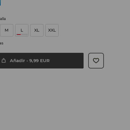
alla
M
L
XL
XXL
as
Añadir
-
9,99
EUR