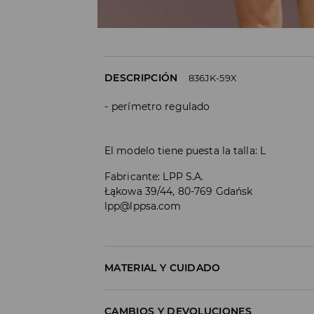
DESCRIPCIÓN
836JK-59X
perímetro regulado
El modelo tiene puesta la talla: L
Fabricante
:
LPP S.A.
Łąkowa 39/44, 80-769 Gdańsk
lpp@lppsa.com
MATERIAL Y CUIDADO
1º TELA
:
100% POLIÉSTER
CAMBIOS Y DEVOLUCIONES