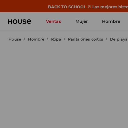
BACK TO SCHOOL
📒
Las mejores histo
Ventas
Mujer
Hombre
House
Hombre
Ropa
Pantalones cortos
De playa