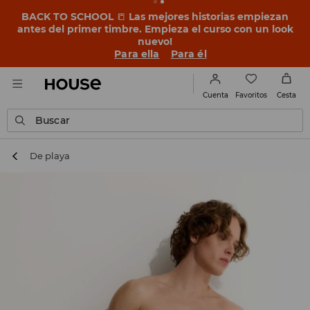
BACK TO SCHOOL
📒
Las mejores historias empiezan
antes del primer timbre. Empieza el curso con un look
nuevo!
Para ella
Para él
Favoritos
Cuenta
Cesta
Buscar
De playa