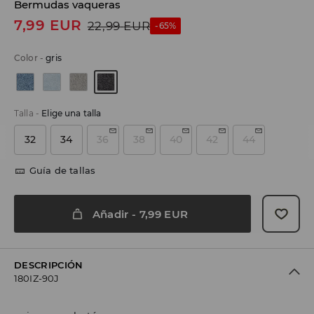
Bermudas vaqueras
7,99
EUR
22,99
EUR
-65%
Color
-
gris
Talla
-
Elige una talla
32
34
36
38
40
42
44
Guía de tallas
Añadir
-
7,99
EUR
DESCRIPCIÓN
180IZ-90J