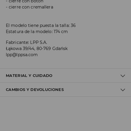
cierre con botón
cierre con cremallera
El modelo tiene puesta la talla: 36
Estatura de la modelo: 174 cm
Fabricante
:
LPP S.A.
Łąkowa 39/44, 80-769 Gdańsk
lpp@lppsa.com
MATERIAL Y CUIDADO
CAMBIOS Y DEVOLUCIONES
1º TELA
:
100% ALGODÓN
Política de envío
Envío gratuito desde 40 EUR | Devoluciones gratuitas
No podemos enviar pedidos a las Islas Canarias, Ceuta o