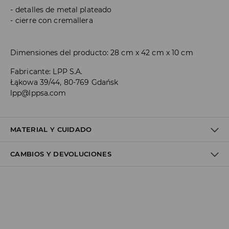
detalles de metal plateado
cierre con cremallera
Dimensiones del producto: 28 cm x 42 cm x 10 cm
Fabricante
:
LPP S.A.
Łąkowa 39/44, 80-769 Gdańsk
lpp@lppsa.com
MATERIAL Y CUIDADO
CAMBIOS Y DEVOLUCIONES
Material I
:
100% POLYURETHANE
Material II
:
100% POLYESTER
Política de envío
DO NOT WASH
Envío gratuito desde 40 EUR | Devoluciones gratuitas
DO NOT BLEACH
No podemos enviar pedidos a las Islas Canarias, Ceuta o
DO NOT TUMBLE DRY
Melilla.