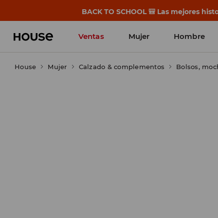
BACK TO SCHOOL 🎒 Las mejores histor
Ventas
Mujer
Hombre
House
Mujer
Calzado & complementos
Bolsos, moc