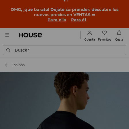
BACK TO SCHOOL
📒
Las mejores historias empiezan
antes del primer timbre. Empieza el curso con un look
nuevo!
Para ella
Para él
Favoritos
Cuenta
Cesta
Buscar
Bolsos