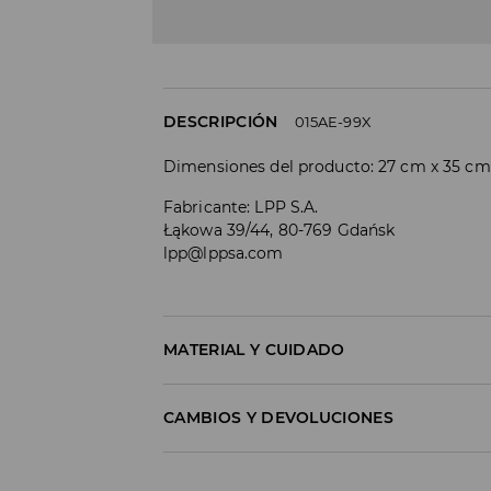
DESCRIPCIÓN
015AE-99X
Dimensiones del producto: 27 cm x 35 cm
Fabricante
:
LPP S.A.
Łąkowa 39/44, 80-769 Gdańsk
lpp@lppsa.com
MATERIAL Y CUIDADO
Material I
:
100% POLYURETHANE
CAMBIOS Y DEVOLUCIONES
Material II
:
100% POLYESTER
Política de envío
DO NOT WASH