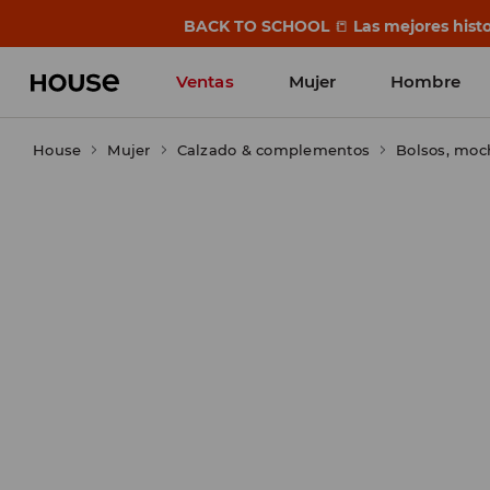
BACK TO SCHOOL
📒
Las mejores histo
Ventas
Mujer
Hombre
House
Mujer
Calzado & complementos
Bolsos, moc