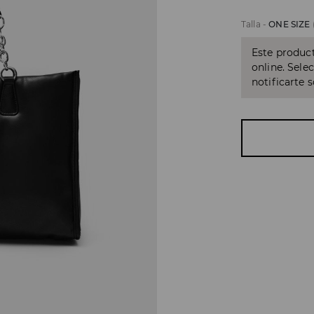
Talla
-
ONE SIZE
Este product
online. Sele
notificarte 