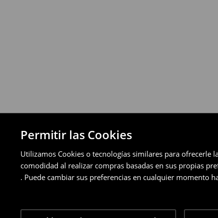
a través de los métodos de devolución sel
pagos aplazados).
⟶
Política de devoluciones detallada
Permitir las Cookies
Utilizamos Cookies o tecnologías similares para ofrecerle l
comodidad al realizar compras basadas en sus propias prefe
. Puede cambiar sus preferencias en cualquier momento ha