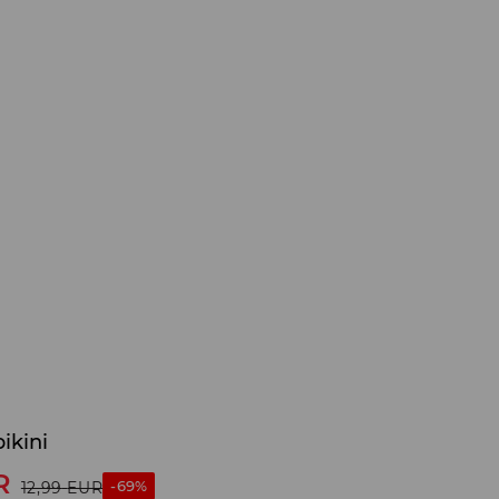
ikini
R
-69%
12,99
EUR