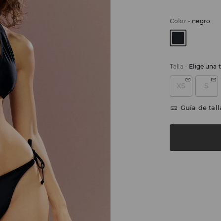
Color
-
negro
Talla
-
Elige una t
XS
S
Guía de tall