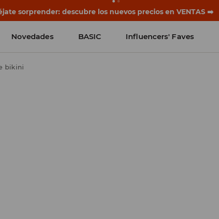
rias empiezan antes del primer timbre. Empieza el curso co
Novedades
BASIC
Influencers' Faves
 bikini