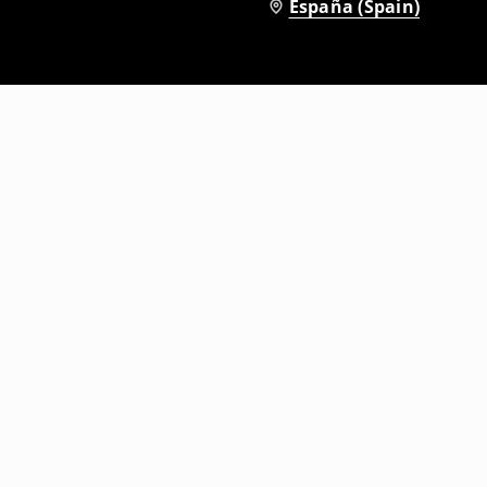
España (Spain)
Bañador Hello Kitty
3
,
99
EUR
19,99
EUR