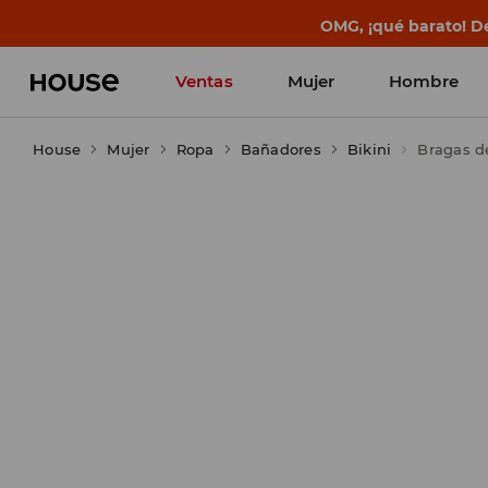
BACK TO SCHOOL
📒
Las mejores histo
Ventas
Mujer
Hombre
House
Mujer
Ropa
Bañadores
Bikini
Bragas de