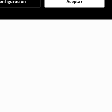
onfiguración
Aceptar
 eligieron
ikini
Bikini Hello Kitty
9
,
99
EUR
,99
EUR
22,99
EUR