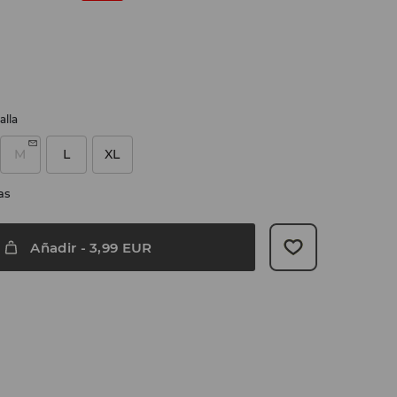
alla
M
L
XL
as
Añadir
-
3,99
EUR