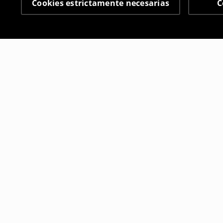
Cookies estrictamente necesarias
C
Otros clientes también
Bragas de bikini
Bragas de b
3
,
99
EUR
9
,
99
EUR
9,99
EUR
17