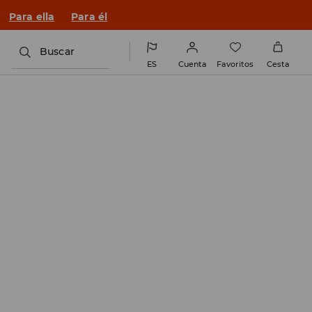
n un look nuevo!
Para ella
Para él
Buscar
ES
Cuenta
Favoritos
Cesta