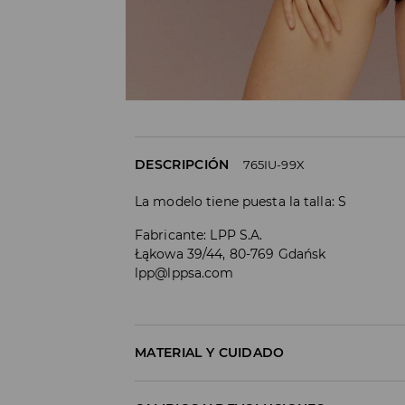
DESCRIPCIÓN
765IU-99X
La modelo tiene puesta la talla: S
Fabricante
:
LPP S.A.
Łąkowa 39/44, 80-769 Gdańsk
lpp@lppsa.com
MATERIAL Y CUIDADO
1º TELA
:
85% POLIÉSTER, 15% ELASTANO