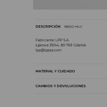
DESCRIPCIÓN
985JO-MLC
Fabricante
:
LPP S.A.
Łąkowa 39/44, 80-769 Gdańsk
lpp@lppsa.com
MATERIAL Y CUIDADO
1º ARTÍCULO
:
75% ALGODÓN, 22% POLIÉSTER, 
CAMBIOS Y DEVOLUCIONES
Política de envío