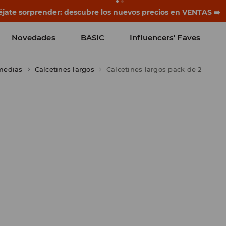
rias empiezan antes del primer timbre. Empieza el curso co
Novedades
BASIC
Influencers' Faves
 medias
Calcetines largos
Calcetines largos pack de 2