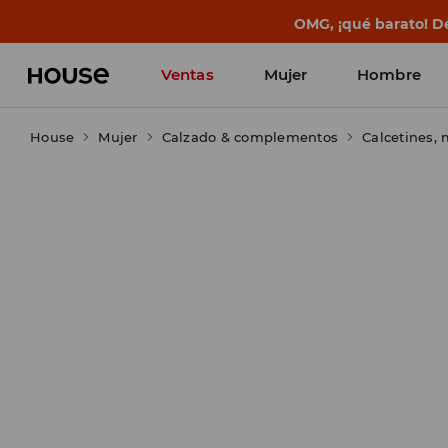
BACK TO SCHOOL
📒
Las mejores histo
Ventas
Mujer
Hombre
House
Mujer
Calzado & complementos
Calcetines,