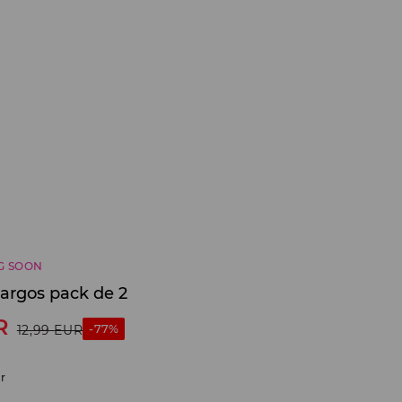
G SOON
largos pack de 2
R
-77%
12,99
EUR
r