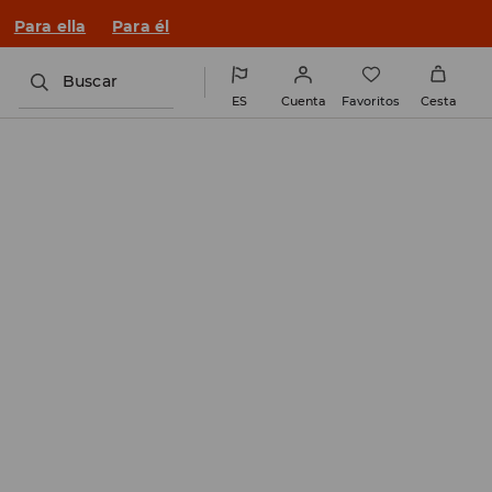
n un look nuevo!
Para ella
Para él
Buscar
ES
Cuenta
Favoritos
Cesta