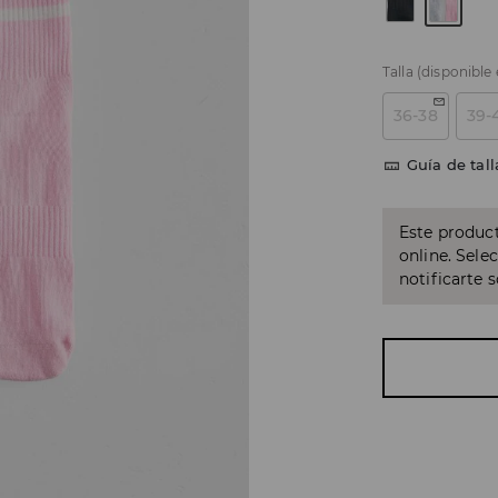
Talla
(disponible
36-38
39-
Guía de tall
Este product
online. Sele
notificarte 