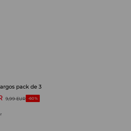
largos pack de 3
R
-60%
9,99
EUR
r