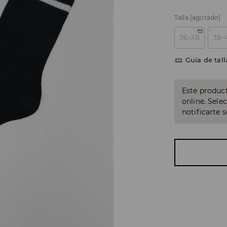
Talla
(agotado)
36-38
39-
Guía de tall
Este product
online. Sele
notificarte 