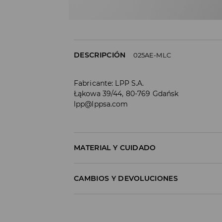
DESCRIPCIÓN
025AE-MLC
Fabricante
:
LPP S.A.
Łąkowa 39/44, 80-769 Gdańsk
lpp@lppsa.com
MATERIAL Y CUIDADO
Material I
:
58% COTTON, 35% POLYESTER, 5% EL
CAMBIOS Y DEVOLUCIONES
MACHINE WASH AT MAX.TEMP. 30° C - M
Política de envío
DO NOT BLEACH