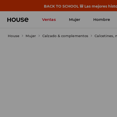
BACK TO SCHOOL 🎒 Las mejores histor
Ventas
Mujer
Hombre
House
Mujer
Calzado & complementos
Calcetines,